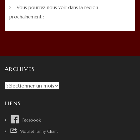
Vous pourrez nous voir dans la région
prochainement :
ARCHIVES
A
r
c
LIENS
h
i
Facebook
v
Moullet Fanny Chant
e